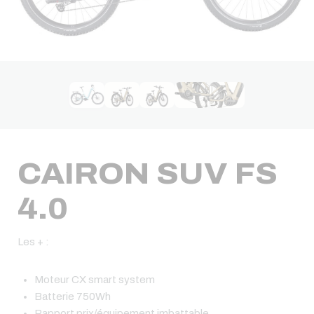
CAIRON SUV FS
4.0
Les + :
Moteur CX smart system
Batterie 750Wh
Rapport prix/équipement imbattable