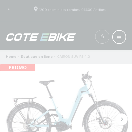
1200 chemin des combes, 06600 Antibes
Home
Boutique en ligne
CAIRON SUV FS 4.0
>
>
PROMO